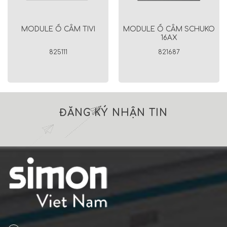
MODULE Ổ CẮM SCHUKO
MODULE Ổ CẮM TIVI
16AX
825111
821687
ĐĂNG KÝ NHẬN TIN