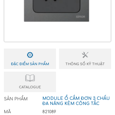
ĐẶC ĐIỂM SẢN PHẨM
THÔNG SỐ KỸ THUẬT
CATALOGUE
MODULE Ổ CẮM ĐƠN 3 CHẤU
SẢN PHẨM
ĐA NĂNG KÈM CÔNG TẮC
MÃ
821089