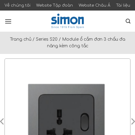
Skip
Về chúng tôi
Website Tập đoàn
Website Châu Á
Tài liệu
to
content
Trang chủ
/
Series S20
/
Module ổ cắm đơn 3 chấu đa
năng kèm công tắc