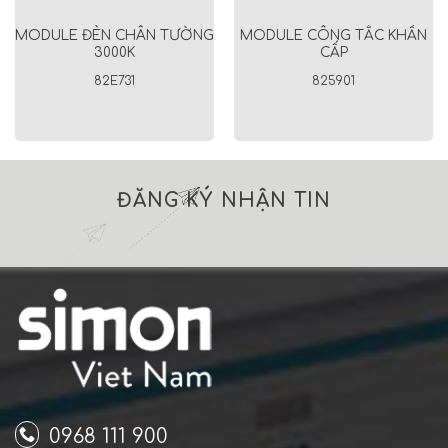
MODULE ĐÈN CHÂN TƯỜNG
MODULE CÔNG TẮC KHẨN
3000K
CẤP
82E731
825901
ĐĂNG KÝ NHẬN TIN
0968 111 900