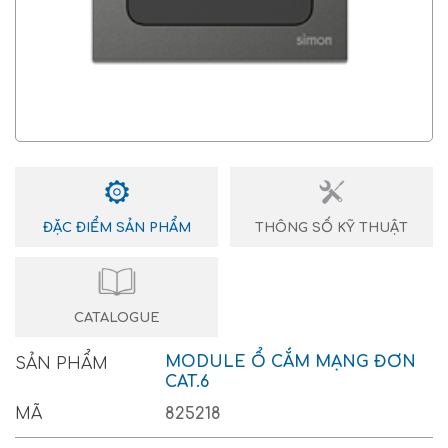
ĐẶC ĐIỂM SẢN PHẨM
THÔNG SỐ KỸ THUẬT
CATALOGUE
MODULE Ổ CẮM MẠNG ĐƠN
SẢN PHẨM
CAT.6
MÃ
825218