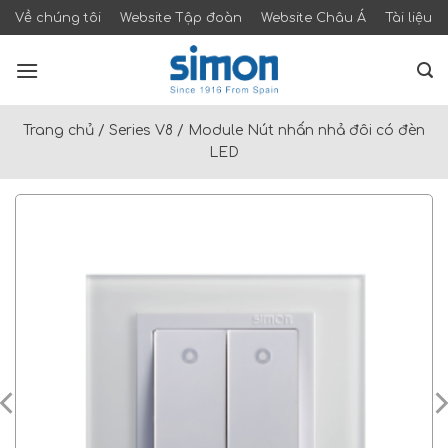
Skip
Về chúng tôi
Website Tập đoàn
Website Châu Á
Tài liệu
to
content
Trang chủ
/
Series V8
/
Module Nút nhấn nhả đôi có đèn
LED