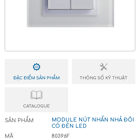
ĐẶC ĐIỂM SẢN PHẨM
THÔNG SỐ KỸ THUẬT
CATALOGUE
MODULE NÚT NHẤN NHẢ ĐÔI
SẢN PHẨM
CÓ ĐÈN LED
MÃ
80396F