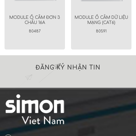
MODULE Ổ CẮM ĐƠN 3
MODULE Ổ CẮM DỮ LIỆU
CHẤU 16A
MẠNG (CAT6)
80487
80591
ĐĂNG KÝ NHẬN TIN