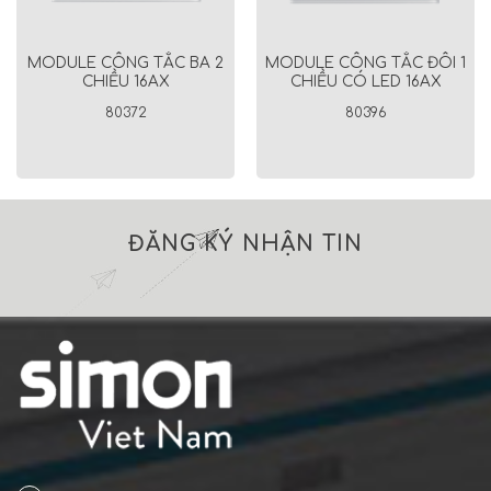
MODULE CÔNG TẮC BA 2
MODULE CÔNG TẮC ĐÔI 1
CHIỀU 16AX
CHIỀU CÓ LED 16AX
80372
80396
ĐĂNG KÝ NHẬN TIN