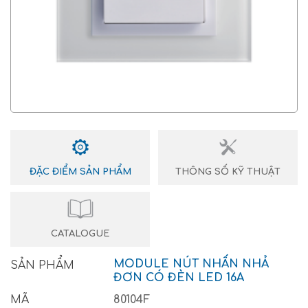
ĐẶC ĐIỂM SẢN PHẨM
THÔNG SỐ KỸ THUẬT
CATALOGUE
MODULE NÚT NHẤN NHẢ
SẢN PHẨM
ĐƠN CÓ ĐÈN LED 16A
MÃ
80104F