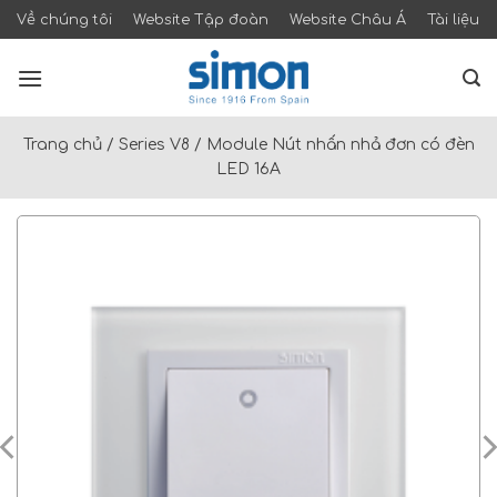
Skip
Về chúng tôi
Website Tập đoàn
Website Châu Á
Tài liệu
to
content
Trang chủ
/
Series V8
/
Module Nút nhấn nhả đơn có đèn
LED 16A