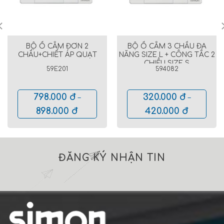
BỘ Ổ CẮM ĐƠN 2
BỘ Ổ CẮM 3 CHẤU ĐA
CHẤU+CHIẾT ÁP QUẠT
NĂNG SIZE L + CÔNG TẮC 2
CHIỀU SIZE S
59E201
594082
798.000
đ
320.000
đ
–
–
898.000
đ
420.000
đ
ĐĂNG KÝ NHẬN TIN