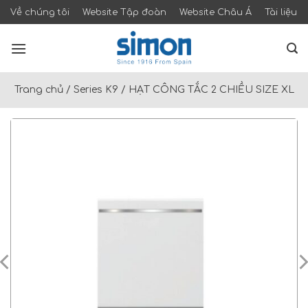
Skip
Về chúng tôi
Website Tập đoàn
Website Châu Á
Tài liệu
to
content
Trang chủ
/
Series K9
/
HẠT CÔNG TẮC 2 CHIỀU SIZE XL