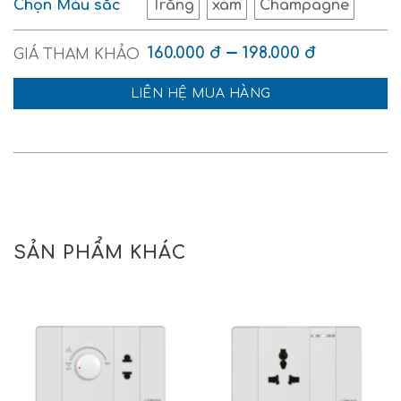
Chọn Màu sắc
Trắng
xám
Champagne
–
160.000
đ
198.000
đ
LIÊN HỆ MUA HÀNG
SẢN PHẨM KHÁC