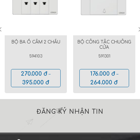
BỘ CÔNG TẮC CHUÔNG
BỘ BA Ổ CẮM 2 CHẤU
CỬA
594103
591301
270.000
đ
176.000
đ
–
–
395.000
đ
264.000
đ
ĐĂNG KÝ NHẬN TIN