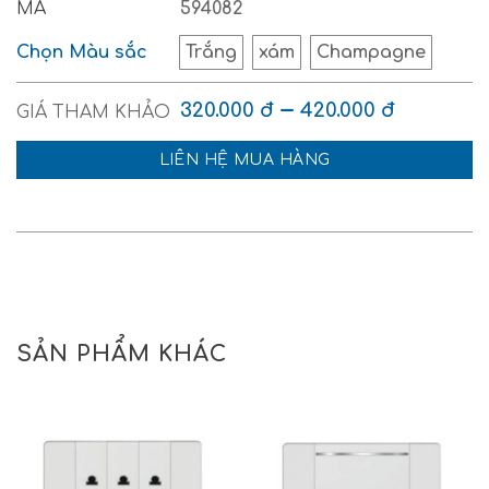
MÃ
594082
Chọn Màu sắc
Trắng
xám
Champagne
–
320.000
đ
420.000
đ
LIÊN HỆ MUA HÀNG
SẢN PHẨM KHÁC