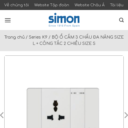
Skip
Về chúng tôi
Website Tập đoàn
Website Châu Á
Tài liệu
to
content
Trang chủ
/
Series K9
/
BỘ Ổ CẮM 3 CHẤU ĐA NĂNG SIZE
L + CÔNG TẮC 2 CHIỀU SIZE S