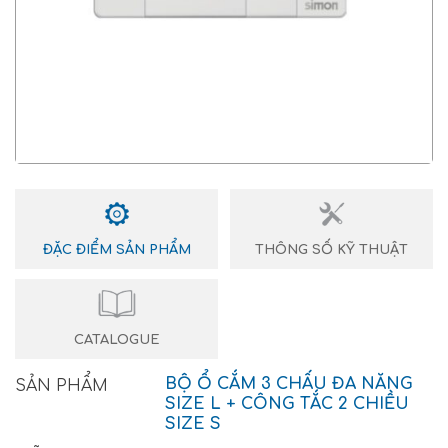
ĐẶC ĐIỂM SẢN PHẨM
THÔNG SỐ KỸ THUẬT
CATALOGUE
BỘ Ổ CẮM 3 CHẤU ĐA NĂNG
SẢN PHẨM
SIZE L + CÔNG TẮC 2 CHIỀU
SIZE S