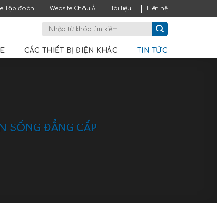
te Tập đoàn
Website Châu Á
Tài liệu
Liên hệ
ME
CÁC THIẾT BỊ ĐIỆN KHÁC
TIN TỨC
AN SỐNG ĐẲNG CẤP