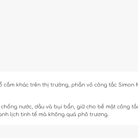
ổ cắm khác trên thị trường, phần vỏ công tắc Simon M
 chống nước, dầu và bụi bẩn, giữ cho bề mặt công tắ
nh lịch tinh tế mà không quá phô trương.