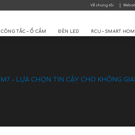
Về chúng tôi
Websi
CÔNG TẮC – Ổ CẮM
ĐÈN LED
RCU – SMART HO
M7 – LỰA CHỌN TIN CẬY CHO KHÔNG GI