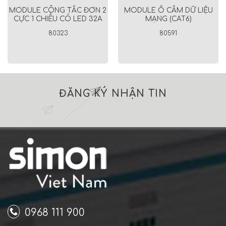
MODULE CÔNG TẮC ĐƠN 2
MODULE Ổ CẮM DỮ LIỆU
CỰC 1 CHIỀU CÓ LED 32A
MẠNG (CAT6)
80323
80591
ĐĂNG KÝ NHẬN TIN
0968 111 900