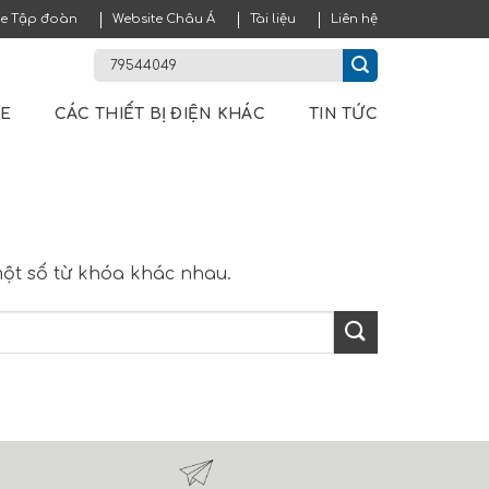
te Tập đoàn
Website Châu Á
Tài liệu
Liên hệ
ME
CÁC THIẾT BỊ ĐIỆN KHÁC
TIN TỨC
 một số từ khóa khác nhau.