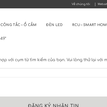
Về chúng tôi
Websi
CÔNG TẮC – Ổ CẮM
ĐÈN LED
RCU – SMART HO
49"
hợp với cụm từ tìm kiếm của bạn. Vui lòng thử lại với
ĐĂNG KÝ NHẬN TIN