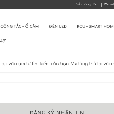
Về chúng tôi
Websi
CÔNG TẮC – Ổ CẮM
ĐÈN LED
RCU – SMART HO
49"
hợp với cụm từ tìm kiếm của bạn. Vui lòng thử lại với
ĐĂNG KÝ NHẬN TIN