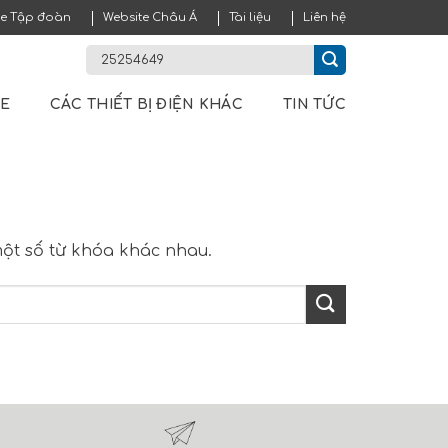
te Tập đoàn
Website Châu Á
Tài liệu
Liên hệ
ME
CÁC THIẾT BỊ ĐIỆN KHÁC
TIN TỨC
 một số từ khóa khác nhau.