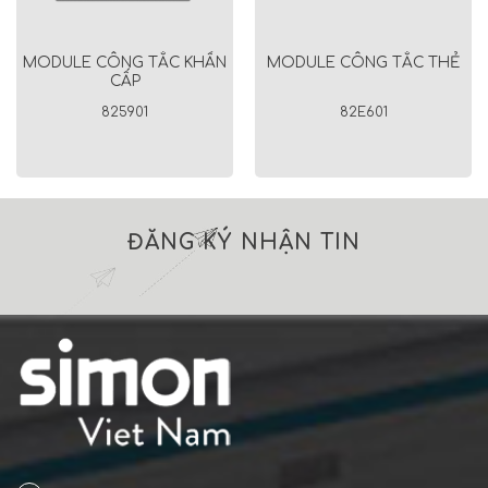
MODULE CÔNG TẮC KHẨN
MODULE CÔNG TẮC THẺ
CẤP
825901
82E601
ĐĂNG KÝ NHẬN TIN