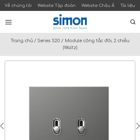
Skip
Về chúng tôi
Website Tập đoàn
Website Châu Á
Tài liệu
to
content
Trang chủ
/
Series S20
/
Module công tắc đôi, 2 chiều
(Waltz)