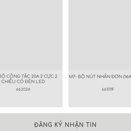
BỘ CÔNG TẮC 20A 2 CỰC 2
M7- BỘ NÚT NHẤN ĐƠN (16A
CHIỀU CÓ ĐÈN LED
662024
661011F
ĐĂNG KÝ NHẬN TIN