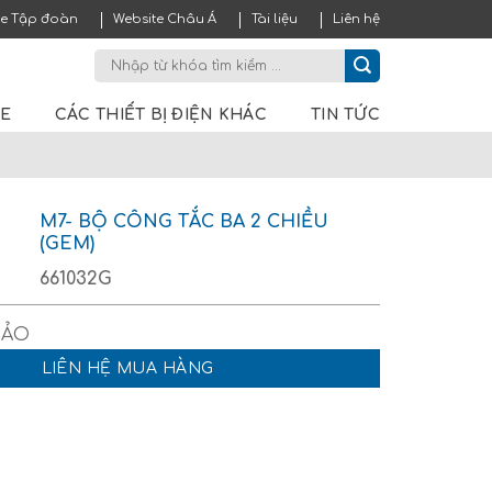
te Tập đoàn
Website Châu Á
Tài liệu
Liên hệ
ME
CÁC THIẾT BỊ ĐIỆN KHÁC
TIN TỨC
M7- BỘ CÔNG TẮC BA 2 CHIỀU
(GEM)
661032G
LIÊN HỆ MUA HÀNG