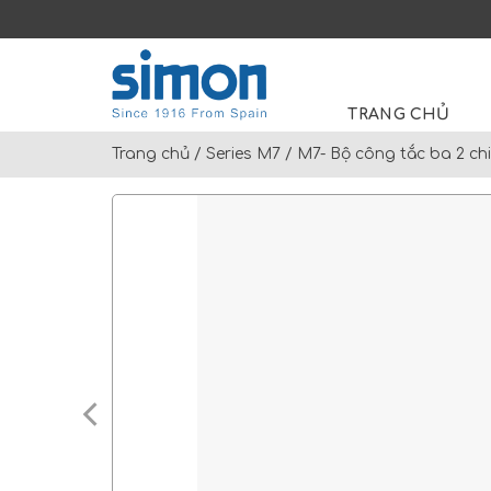
Skip
to
Search
content
for:
TRANG CHỦ
Trang chủ
/
Series M7
/
M7- Bộ công tắc ba 2 ch