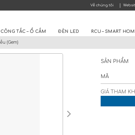
Về chúng tôi
Websi
CÔNG TẮC – Ổ CẮM
ĐÈN LED
RCU – SMART HO
iều (Gem)
SẢN PHẨM
MÃ