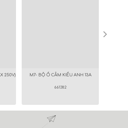
X 250V)
M7- BỘ Ổ CẮM KIỂU ANH 13A
661382