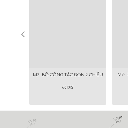
UNG GIAN
M7- 
M7- BỘ CÔNG TẮC ĐƠN 2 CHIỀU
661012