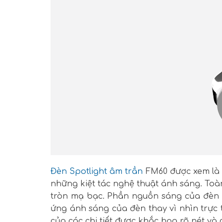
Đèn Spotlight âm trần
FM60 được xem là 
những kiệt tác nghệ thuật ánh sáng. Toà
tròn mạ bạc. Phần nguồn sáng của đèn đ
ứng ánh sáng của đèn thay vì nhìn trực
của các chi tiết được khắc họa rõ nét và