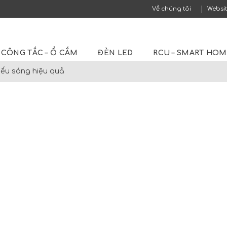
Về chúng tôi
Websi
CÔNG TẮC – Ổ CẮM
ĐÈN LED
RCU – SMART HO
iếu sáng hiệu quả