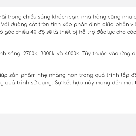
ãi trong chiếu sáng khách sạn, nhà hàng cũng như c
. Với đường cắt tròn tinh xảo phân định giữa phần vi
có góc chiếu 40 độ sẽ là thiết bị hỗ trợ đắc lực cho c
nh sáng: 2700k, 3000k và 4000k. Tùy thuộc vào ứng d
úp sản phẩm nhẹ nhàng hơn trong quá trình lắp đ
ng quá trình sử dụng. Sự kết hợp này mang đến một 