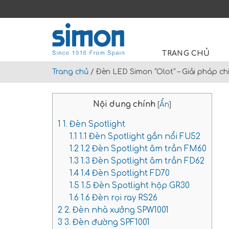
Skip
to
Search
content
for:
TRANG CHỦ
Trang chủ
/
Đèn LED Simon “Olot” – Giải pháp ch
Nội dung chính
[
Ẩn
]
1
1. Đèn Spotlight
1.1
1.1 Đèn Spotlight gắn nổi FU52
1.2
1.2 Đèn Spotlight âm trần FM60
1.3
1.3 Đèn Spotlight âm trần FD62
1.4
1.4 Đèn Spotlight FD70
1.5
1.5 Đèn Spotlight hộp GR30
1.6
1.6 Đèn rọi ray RS26
2
2. Đèn nhà xưởng SPW1001
3
3. Đèn đường SPF1001