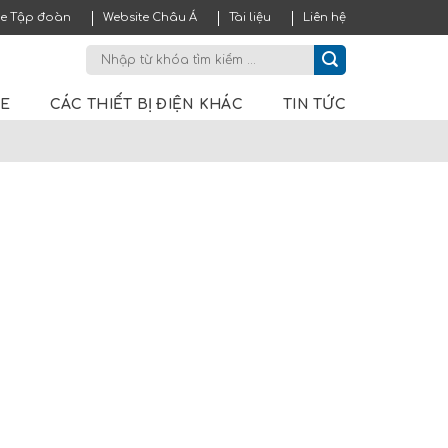
te Tập đoàn
Website Châu Á
Tài liệu
Liên hệ
ME
CÁC THIẾT BỊ ĐIỆN KHÁC
TIN TỨC