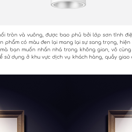
ối tròn và vuông, được bao phủ bởi lớp sơn tĩnh đi
ản phẩm có màu đen lại mang lại sự sang trọng, hiện 
í mà bạn muốn nhấn nhá trong không gian, vô cùn
ể sử dụng ở khu vực dịch vụ khách hàng, quầy giao d