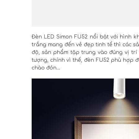
Đèn LED Simon FU52 nổi bật với hình kh
trắng mang đến vẻ đẹp tinh tế thì các s
độ, sản phẩm tập trung vào đúng vị tr
tượng, chính vì thế, đèn FU52 phù hợp đ
chào đón…