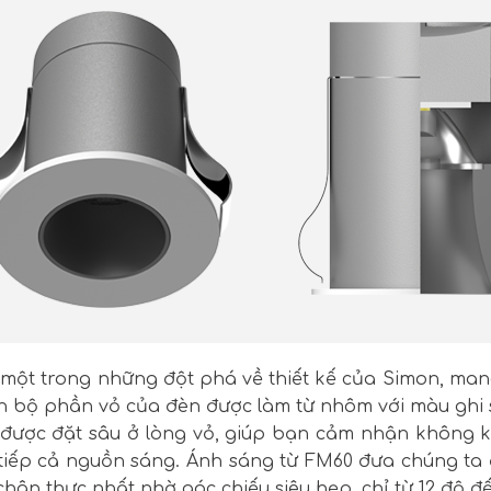
một trong những đột phá về thiết kế của Simon, man
n bộ phần vỏ của đèn được làm từ nhôm với màu ghi s
ược đặt sâu ở lòng vỏ, giúp bạn cảm nhận không khí
 tiếp cả nguồn sáng. Ánh sáng từ FM60 đưa chúng ta
 chân thực nhất nhờ góc chiếu siêu hẹp, chỉ từ 12 độ 