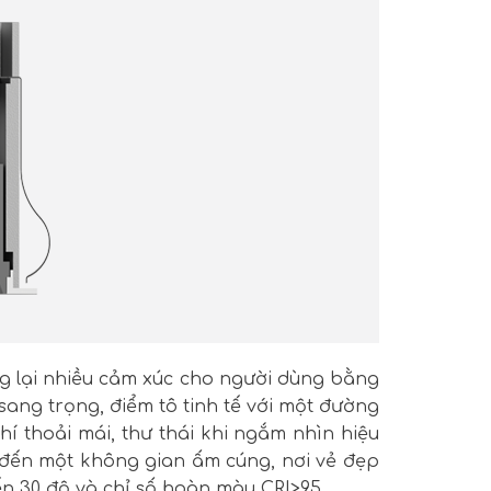
g lại nhiều cảm xúc cho người dùng bằng
ang trọng, điểm tô tinh tế với một đường
 thoải mái, thư thái khi ngắm nhìn hiệu
 đến một không gian ấm cúng, nơi vẻ đẹp
đến 30 độ và chỉ số hoàn màu CRI>95.