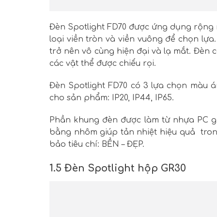
Đèn Spotlight FD70 được ứng dụng rộng r
loại viền tròn và viền vuông để chọn lựa
trở nên vô cùng hiện đại và lạ mắt. Đèn 
các vật thể được chiếu rọi.
Đèn Spotlight FD70 có 3 lựa chọn màu á
cho sản phẩm: IP20, IP44, IP65.
Phần khung đèn được làm từ nhựa PC gi
bằng nhôm giúp tản nhiệt hiệu quả tro
bảo tiêu chí: BỀN – ĐẸP.
1.5 Đèn Spotlight hộp GR30