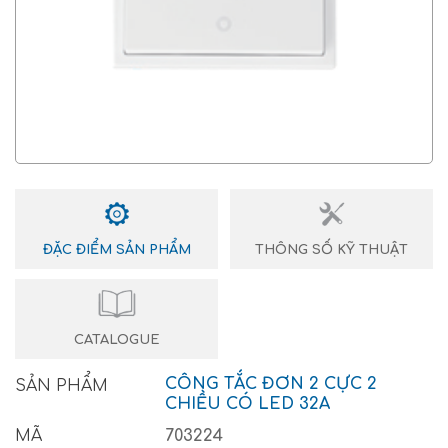
ĐẶC ĐIỂM SẢN PHẨM
THÔNG SỐ KỸ THUẬT
CATALOGUE
CÔNG TẮC ĐƠN 2 CỰC 2
SẢN PHẨM
CHIỀU CÓ LED 32A
MÃ
703224