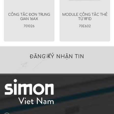
CÔNG TẮC ĐƠN TRUNG
MODULE CÔNG TẮC THẺ
GIAN 16AX
TỪ RFID
701026
70E602
ĐĂNG KÝ NHẬN TIN