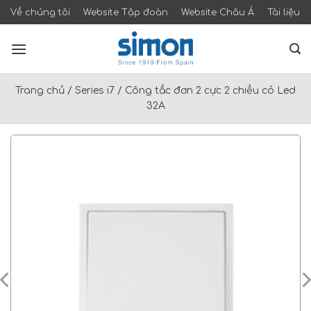
Skip
Về chúng tôi
Website Tập đoàn
Website Châu Á
Tài liệu
to
content
Trang chủ
/
Series i7
/
Công tắc đơn 2 cực 2 chiều có Led
32A