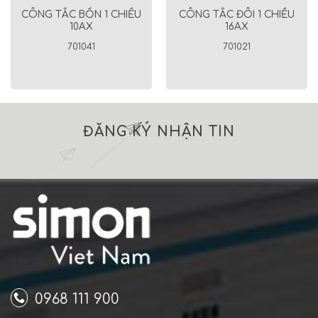
CÔNG TẮC BỐN 1 CHIỀU
CÔNG TẮC ĐÔI 1 CHIỀU
10AX
16AX
701041
701021
ĐĂNG KÝ NHẬN TIN
0968 111 900