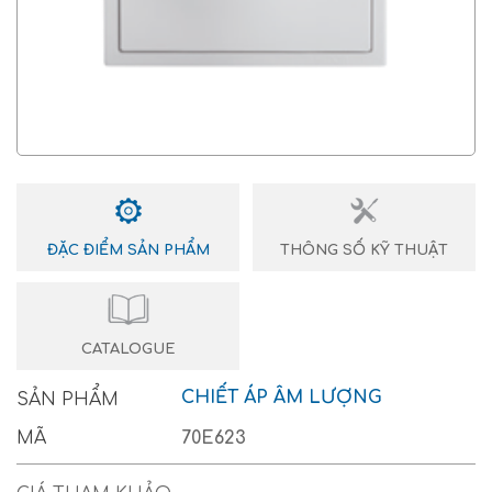
ĐẶC ĐIỂM SẢN PHẨM
THÔNG SỐ KỸ THUẬT
CATALOGUE
CHIẾT ÁP ÂM LƯỢNG
SẢN PHẨM
MÃ
70E623