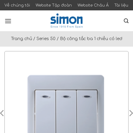
Skip
Về chúng tôi
Website Tập đoàn
Website Châu Á
Tài liệu
to
content
Trang chủ
/
Series 50
/
Bộ công tắc ba 1 chiều có led