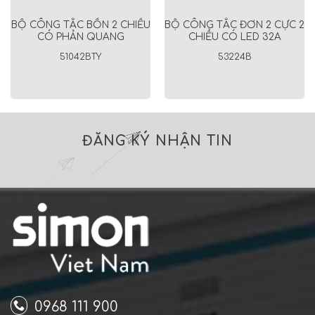
BỘ CÔNG TẮC BỐN 2 CHIỀU
BỘ CÔNG TẮC ĐƠN 2 CỰC 2
CÓ PHẢN QUANG
CHIỀU CÓ LED 32A
51042BTY
53224B
ĐĂNG KÝ NHẬN TIN
0968 111 900