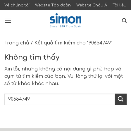
Skip
Về chúng tôi
Website Tập đoàn
Website Châu Á
Tài liệu
to
content
Trang chủ
/
Kết quả tìm kiếm cho "90654749"
Không tìm thấy
Xin lỗi, nhưng không có nội dung gì phù hợp với
cụm từ tìm kiếm của bạn. Vui lòng thử lại với một
số từ khóa khác nhau.