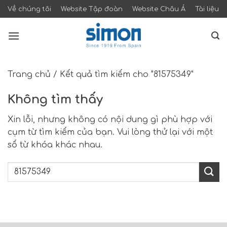
Skip
Về chúng tôi
Website Tập đoàn
Website Châu Á
Tài liệu
to
content
Trang chủ
/
Kết quả tìm kiếm cho "81575349"
Không tìm thấy
Xin lỗi, nhưng không có nội dung gì phù hợp với
cụm từ tìm kiếm của bạn. Vui lòng thử lại với một
số từ khóa khác nhau.