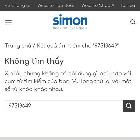
Skip
Về chúng tôi
Website Tập đoàn
Website Châu Á
Tài liệu
to
content
Trang chủ
/
Kết quả tìm kiếm cho "97518649"
Không tìm thấy
Xin lỗi, nhưng không có nội dung gì phù hợp với
cụm từ tìm kiếm của bạn. Vui lòng thử lại với một
số từ khóa khác nhau.